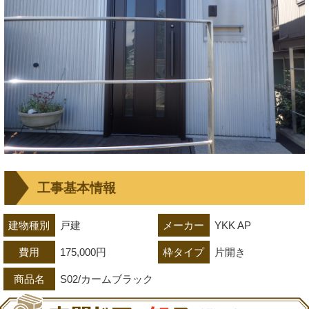
工事基本情報
建物種別
戸建
メーカー
YKK AP
費用
175,000円
枠タイプ
片開き
商品名
S02/カームブラック