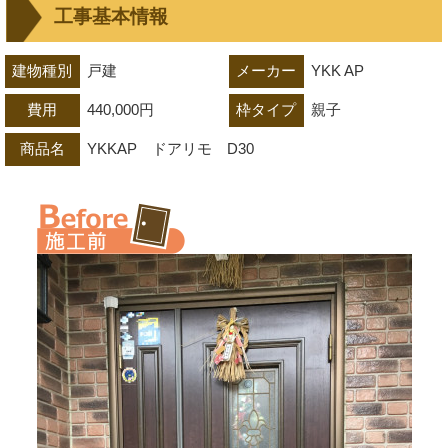
工事基本情報
建物種別
戸建
メーカー
YKK AP
費用
440,000円
枠タイプ
親子
商品名
YKKAP　ドアリモ　D30