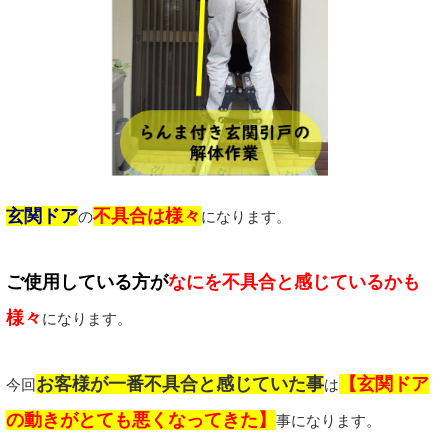
玄関ドア
不具合は様々
の
になります。
ご使用している方が
なにを不具合と感じているかも
様々
になります。
お客様が一番不具合と感じていた事
【玄関ドア
今回
は
の動きがとても悪くなってきた】
事になります。