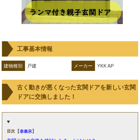
工事基本情報
建物種別
戸建
メーカー
YKK AP
古く動きが悪くなった玄関ドアを新しい玄関
ドアに交換しました！
【
】
目次
非表示