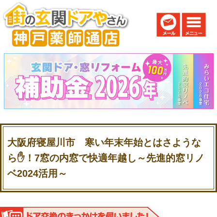
大阪府寝屋川市 寒い年末年始とはさような
ら✋！7窓の内窓で快適年越し～先進的窓リノ
ベ2024活用～