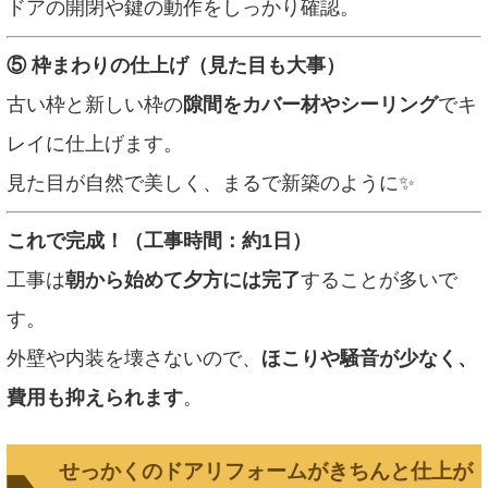
ドアの開閉や鍵の動作をしっかり確認。
⑤ 枠まわりの仕上げ（見た目も大事）
古い枠と新しい枠の
隙間をカバー材やシーリング
でキ
レイに仕上げます。
見た目が自然で美しく、まるで新築のように✨
これで完成！（工事時間：約1日）
工事は
朝から始めて夕方には完了
することが多いで
す。
外壁や内装を壊さないので、
ほこりや騒音が少なく、
費用も抑えられます
。
せっかくのドアリフォームがきちんと仕上が