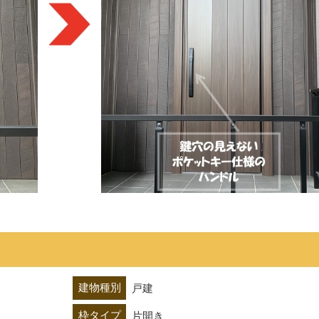
建物種別
戸建
枠タイプ
片開き