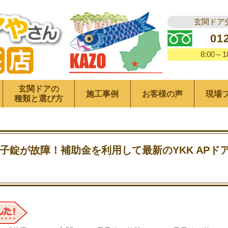
玄関ドア
01
8:00～
玄関ドアの
施工事例
お客様の声
現場
種類と選び方
子錠が故障！補助金を利用して最新のYKK APド