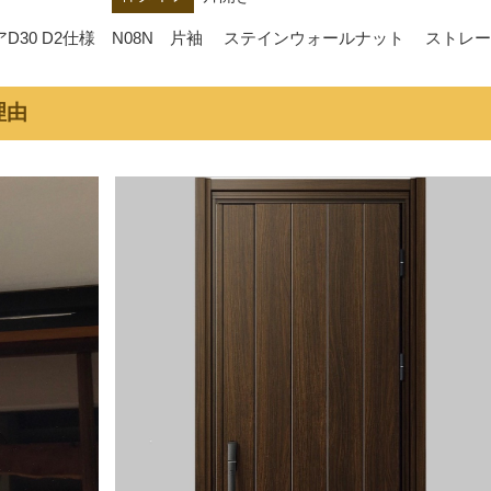
D30 D2仕様　N08N　片袖 　ステインウォールナット　 ストレート
理由