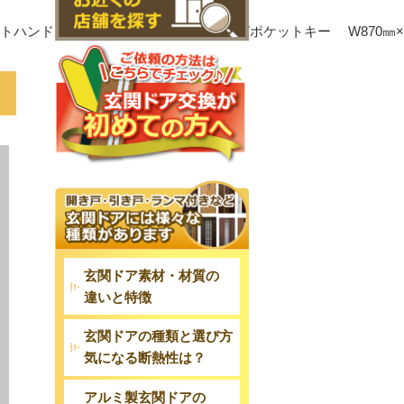
ハンドル ブラック 　スマコン AC100Vポケットキー 　W870㎜×H
玄関ドア素材・材質の
違いと特徴
玄関ドアの種類と選び方
気になる断熱性は？
アルミ製玄関ドアの