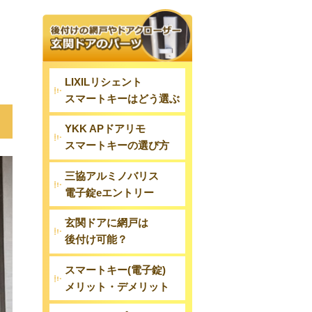
LIXILリシェント
スマートキーはどう選ぶ
YKK APドアリモ
スマートキーの選び方
三協アルミノバリス
電子錠eエントリー
玄関ドアに網戸は
後付け可能？
スマートキー(電子錠)
メリット・デメリット