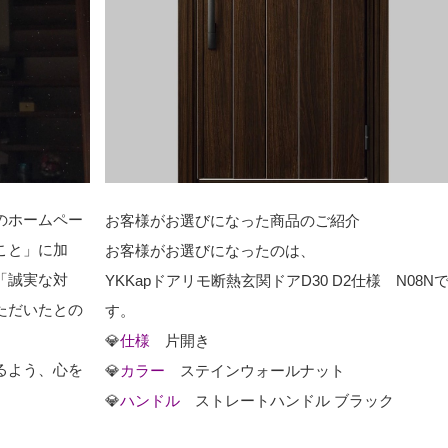
のホームペー
お客様がお選びになった商品のご紹介
こと」に加
お客様がお選びになったのは、
「誠実な対
YKKapドアリモ断熱玄関ドアD30 D2仕様 N08N
ただいたとの
す。
💎
仕様
片開き
るよう、心を
💎
カラー
ステインウォールナット
💎
ハンドル
ストレートハンドル ブラック