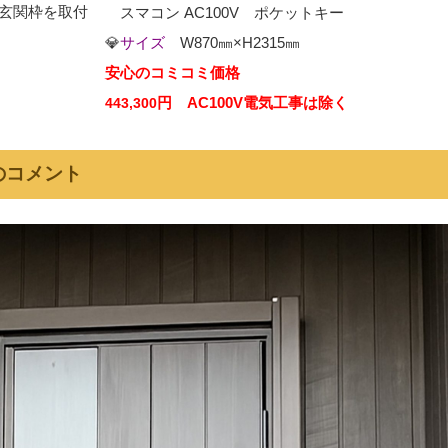
玄関枠を取付
スマコン AC100V ポケットキー
💎
サイズ
W870㎜×H2315㎜
安心のコミコミ価格
円 AC100V電気工事は除く
443,300
のコメント