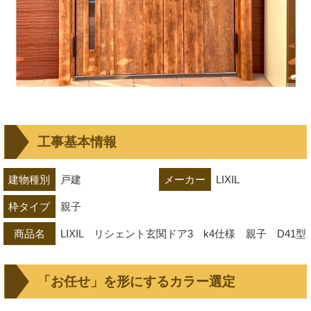
工事基本情報
建物種別
戸建
メーカー
LIXIL
枠タイプ
親子
商品名
LIXIL　リシェント玄関ドア3　k4仕様　親子　D4
「お任せ」を形にするカラー選定