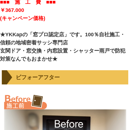
■■■ 施 工 費 ■■■
￥367.000
(キャンペーン価格)
★YKKapの「窓プロ認定店」です。100％自社施工・
信頼の地域密着サッシ専門店
玄関ドア・窓交換・内窓設置・シャッター雨戸で防犯
対策なんでもおまかせ★
ビフォーアフター