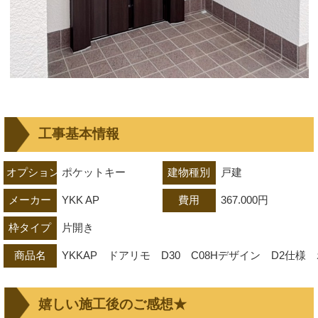
工事基本情報
オプション（鍵）
ポケットキー
建物種別
戸建
メーカー
YKK AP
費用
367.000円
枠タイプ
片開き
商品名
YKKAP　ドアリモ　D30　C08Hデザイン　D2仕
嬉しい施工後のご感想★