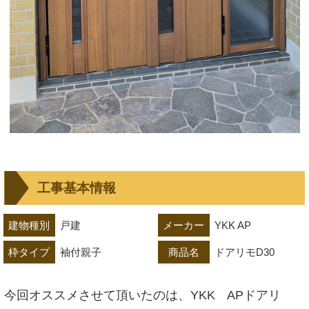
工事基本情報
建物種別
戸建
メーカー
YKK AP
枠タイプ
袖付親子
商品名
ドアリモD30
今回オススメさせて頂いたのは、YKK APドアリ