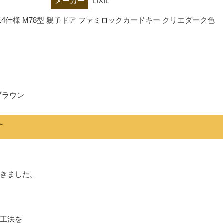
メーカー
LIXIL
3 k4仕様 M78型 親子ドア ファミロックカードキー クリエダーク色
ブラウン
す
きました。
工法を