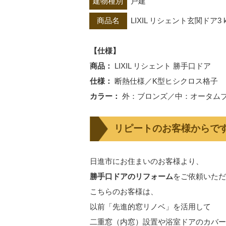
建物種別
戸建
商品名
LIXIL リシェント玄関ドア
【仕様】
商品：
LIXIL リシェント 勝手口ドア
仕様：
断熱仕様／K型ヒシクロス格子
カラー：
外：ブロンズ／中：オータム
リピートのお客様からで
日進市にお住まいのお客様より、
勝手口ドアのリフォーム
をご依頼いただ
こちらのお客様は、
以前「先進的窓リノベ」を活用して
二重窓（内窓）設置や浴室ドアのカバー