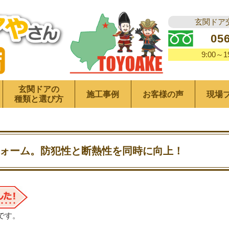
玄関ドア
05
9:00～
玄関ドアの
施工事例
お客様の声
現場
種類と選び方
ォーム。防犯性と断熱性を同時に向上！
です。