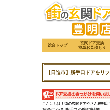
玄関ドア交換
総合トップ
簡単お見積もり
【日進市】勝手口ドアをリフ
こんにちは！
街の玄関ドアやさん豊明店