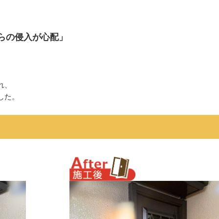
らの侵入が心配」
れ、
した。