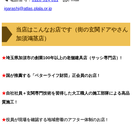
igarashi@atlas.plala.or.jp
当店はこんなお店です（街の玄関ドアやさん
加須鴻茎店）
★
埼玉県加須市の創業100年以上の老舗建具店（サッシ専門店）!
★
国が推薦する「ベターライフ財団」正会員のお店 !
★
自社社員＋玄関専門技術を習得した大工職人の施工部隊による高品
質施工 !
★
役員
が現場を確認する地域密着のアフター体制のお店 !