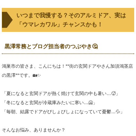
いつまで我慢する？そのアルミドア、実は
「ウマレカワル」チャンスかも！
黒澤常務とブログ担当者のつぶやき🤔
鴻巣市の皆さま、こんにちは！**街の玄関ドアやさん加須鴻茎店
の黒澤**です。🏡✨
「夏になると玄関ドアが熱く焼けて玄関の中も暑い…🥵」
「冬になると玄関が冷蔵庫みたいに寒い…🥶」
「毎朝、結露でドアがびしょびしょになっていて憂鬱…💦」
そんなお悩み、ありませんか？