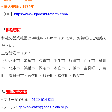
• 法人登録：1974年
【HP】
https://www.igarashi-reform.com/
📍
営業範囲
弊社の営業範囲は 半径約50Kmエリア です。お気軽にご連絡く
ださい。
主な対応エリア：
さいたま市・加須市・久喜市・羽生市・行田市・白岡市・桶川
市・北本市・鴻巣市・深谷市・本庄市・川越市・吉見町・川島
町・春日部市・宮代町・杉戸町・松伏町・秩父市
📞
お問い合わせ
20-514-011
• フリーダイヤル：
01
• メール：
genkan-kazo@atlas.plala.or.jp