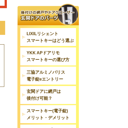
LIXILリシェント
スマートキーはどう選ぶ
YKK APドアリモ
スマートキーの選び方
三協アルミノバリス
電子錠eエントリー
玄関ドアに網戸は
後付け可能？
スマートキー(電子錠)
メリット・デメリット