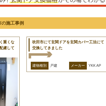
市の施工事例
く重くな
吹田市にて玄関ドアを玄関カバー工法にて
配慮して
交換してきました
建物種別
戸建
メーカー
YKK AP