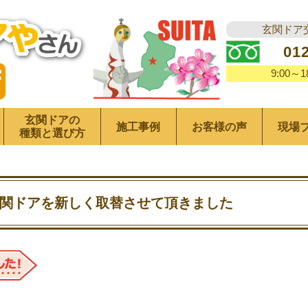
玄関ドア
01
9:00～
玄関ドアの
施工事例
お客様の声
現場
種類と選び方
関ドアを新しく取替させて頂きました