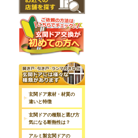
玄関ドア素材・材質の
違いと特徴
玄関ドアの種類と選び方
気になる断熱性は？
アルミ製玄関ドアの
ん