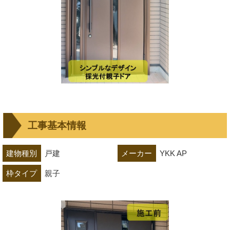
工事基本情報
建物種別
戸建
メーカー
YKK AP
枠タイプ
親子