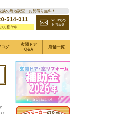
交換の現地調査・お見積り無料！
20-514-011
WEBでの
お問合せ
18:00受付中
玄関ドア
ブログ
店舗一覧
Q&A
て
夏は