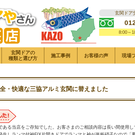
玄関ドア
01
8:00～
玄関ドアの
施工事例
お客様の声
現場
種類と選び方
全・快適な三協アルミ玄関に替えました
である当店をご存知でした。お客さまのご相談内容は長い間使用し
発生しランマ付袖FIX片開きドアでランマと袖が単板硝子なので「