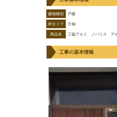
建物種別
戸建
枠タイプ
片袖
商品名
三協アルミ　ノバリス　アル
工事の基本情報