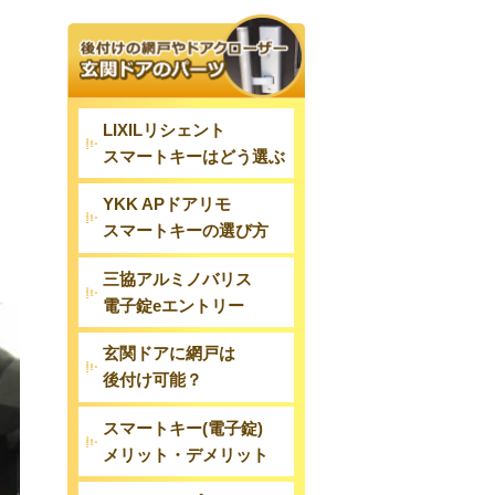
LIXILリシェント
スマートキーはどう選ぶ
YKK APドアリモ
スマートキーの選び方
三協アルミノバリス
電子錠eエントリー
玄関ドアに網戸は
後付け可能？
スマートキー(電子錠)
メリット・デメリット