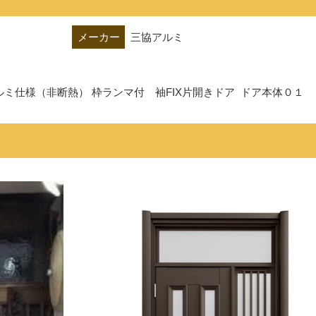
メーカー
三協アルミ
ミ仕様（非断熱） 枠ランマ付　袖FIX片開きドア  ドア本体０１