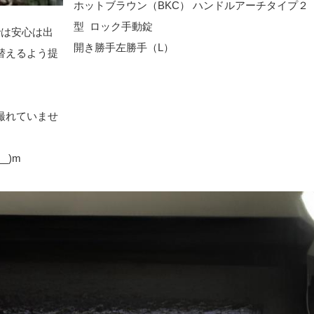
ホットブラウン（BKC） ハンドルアーチタイプ２
型 ロック手動錠
では安心は出
開き勝手左勝手（L）
替えるよう提
撮れていませ
_)m