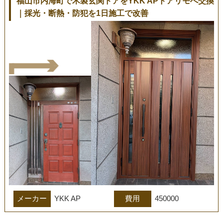
福山市内海町で木製玄関ドアをYKK APドアリモへ交換
｜採光・断熱・防犯を1日施工で改善
メーカー
YKK AP
費用
450000