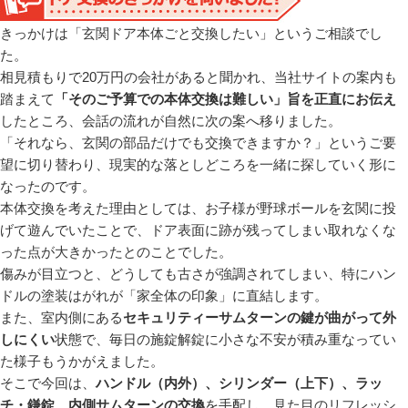
きっかけは「玄関ドア本体ごと交換したい」というご相談でし
た。
相見積もりで20万円の会社があると聞かれ、当社サイトの案内も
踏まえて
「そのご予算での本体交換は難しい」旨を正直にお伝え
したところ、会話の流れが自然に次の案へ移りました。
「それなら、玄関の部品だけでも交換できますか？」というご要
望に切り替わり、現実的な落としどころを一緒に探していく形に
なったのです。
本体交換を考えた理由としては、お子様が野球ボールを玄関に投
げて遊んでいたことで、ドア表面に跡が残ってしまい取れなくな
った点が大きかったとのことでした。
傷みが目立つと、どうしても古さが強調されてしまい、特にハン
ドルの塗装はがれが「家全体の印象」に直結します。
また、室内側にある
セキュリティーサムターンの鍵が曲がって外
しにくい
状態で、毎日の施錠解錠に小さな不安が積み重なってい
た様子もうかがえました。
そこで今回は、
ハンドル（内外）、シリンダー（上下）、ラッ
チ・鎌錠、内側サムターンの交換
を手配し、見た目のリフレッシ